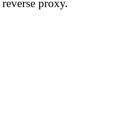
reverse proxy.
We are network admins, to u