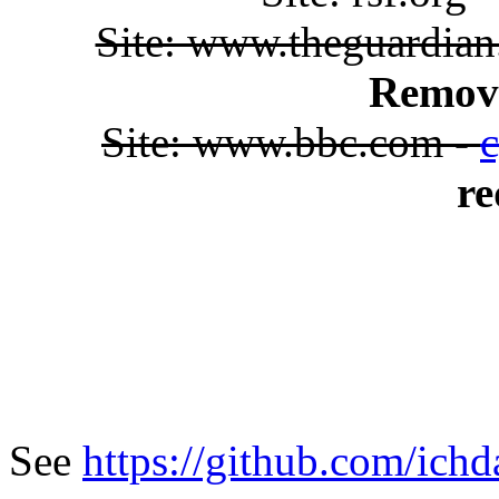
Site: www.theguardia
Remova
Site: www.bbc.com -
c
re
See
https://github.com/ich